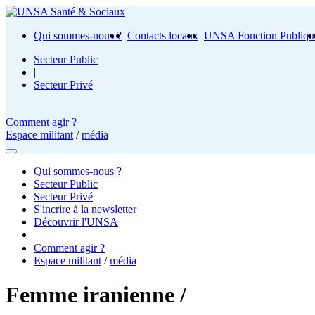
Qui sommes-nous ?
Contacts locaux
UNSA Fonction Publiqu
Secteur Public
|
Secteur Privé
Comment agir ?
Espace militant
/
média
Qui sommes-nous ?
Secteur Public
Secteur Privé
S'incrire à la newsletter
Découvrir l'UNSA
Comment agir ?
Espace militant
/
média
Femme iranienne /