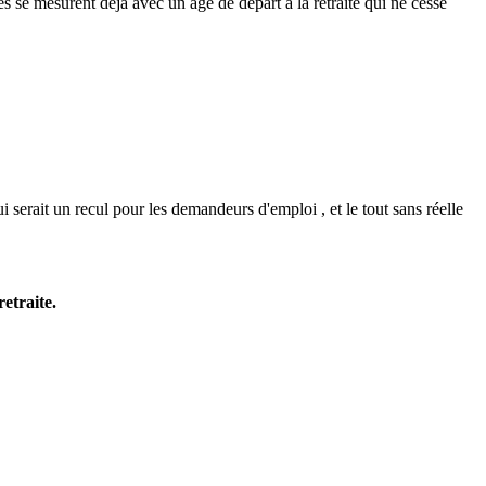
s se mesurent déjà avec un âge de départ à la retraite qui ne cesse
rait un recul pour les demandeurs d'emploi , et le tout sans réelle
etraite.