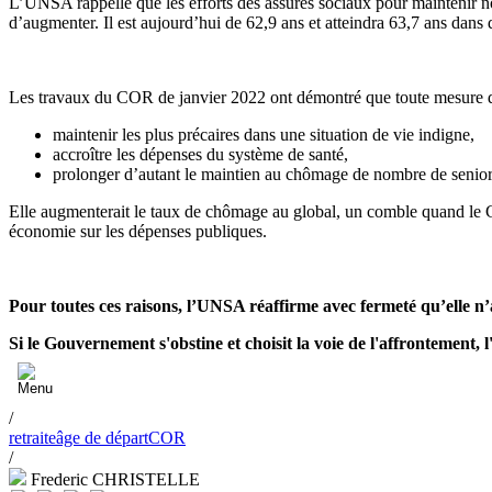
L’UNSA rappelle que les efforts des assurés sociaux pour maintenir not
d’augmenter. Il est aujourd’hui de 62,9 ans et atteindra 63,7 ans dans 
Les travaux du COR de janvier 2022 ont démontré que toute mesure d’
maintenir les plus précaires dans une situation de vie indigne,
accroître les dépenses du système de santé,
prolonger d’autant le maintien au chômage de nombre de senior
Elle augmenterait le taux de chômage au global, un comble quand le G
économie sur les dépenses publiques.
Pour toutes ces raisons, l’UNSA réaffirme avec fermeté qu’elle n’
Si le Gouvernement s'obstine et choisit la voie de l'affrontement, 
/
retraite
âge de départ
COR
/
Frederic CHRISTELLE