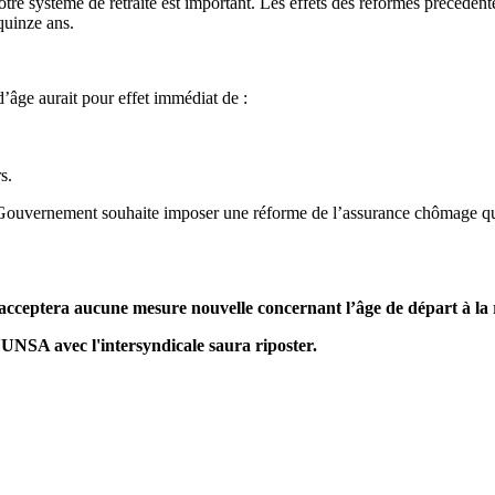
re système de retraite est important. Les effets des réformes précédente
quinze ans.
âge aurait pour effet immédiat de :
s.
ouvernement souhaite imposer une réforme de l’assurance chômage qui se
acceptera aucune mesure nouvelle concernant l’âge de départ à la r
l'UNSA avec l'intersyndicale saura riposter.