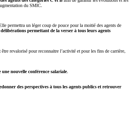
des agents des catégories C et B
afin de garantir les évolutions et les
 l’augmentation du SMIC.
Elle permettra un léger coup de pouce pour la moitié des agents de
élibérations permettant de la verser à tous leurs agents
tre revalorisé pour reconnaitre l’activité et pour les fins de carrière,
 une nouvelle conférence salariale
.
donner des perspectives à tous les agents publics et retrouver