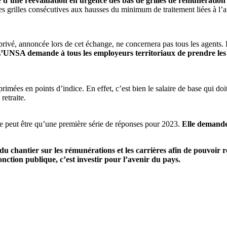
e
d’une réévaluation en urgence des bas de grilles de rémunération 
 des grilles consécutives aux hausses du minimum de traitement liées à
privé, annoncée lors de cet échange, ne concernera pas tous les agents. 
’UNSA demande à tous les employeurs territoriaux de prendre les d
ées en points d’indice. En effet, c’est bien le salaire de base qui doit ê
retraite.
peut être qu’une première série de réponses pour 2023.
Elle demande
chantier sur les rémunérations et les carrières afin de pouvoir re
fonction publique, c’est investir pour l’avenir du pays.